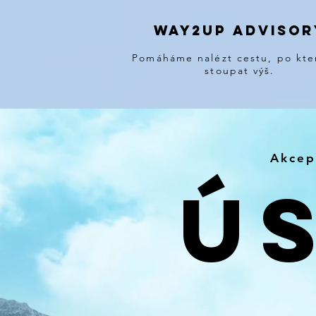
way2up ADVISOR
Pomáháme nalézt cestu, po kte
stoupat výš.
Akcep
Ú