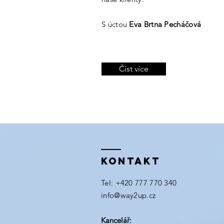
S úctou
Eva Brtna Pecháčová
Číst více
Kontakt
Tel: +420 777 770 340​
info@way2up.cz
Kancelář: