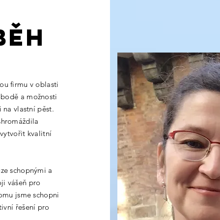
běh
ou firmu v oblasti
vobodě a možnosti
 na vlastní pěst.
shromáždila
vytvořit kvalitní
uze schopnými a
oji vášeň pro
 tomu jsme schopni
tivní řešení pro