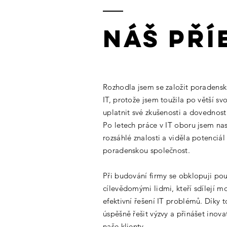
Náš pří
Rozhodla jsem se založit poradensk
IT, protože jsem toužila po větší s
uplatnit své zkušenosti a dovednosti
Po letech práce v IT oboru jsem na
rozsáhlé znalosti a viděla potenciál 
poradenskou společnost.
Při budování firmy se obklopuji po
cílevědomými
lidmi, kteří sdílejí m
efektivní řešení IT problémů. Díky
úspěšně řešit výzvy a přinášet inova
naše klienty.