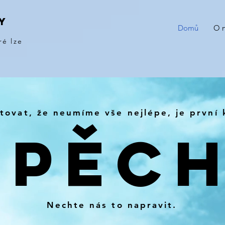
Y
Domů
O 
ré lze
tovat, že neumíme vše nejlépe, je první 
SPĚCH
Nechte nás to napravit.